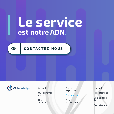
Le service
est notre ADN
.
CONTACTEZ-NOUS
Accueil
Notre
Contact
expertise
Qui sommes-
Recrutement
nous ?
Nos métiers
Demande de
Nos
Nos
démo
actualités
partenaires
Recrutement