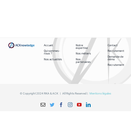
AWS
Accueil
Notre
Contact
expertise
Qui sommes-
Recrutement
nous ?
Nos métiers
Demande de
Nos actualités
Nos
démo
partenaires
Recrutement
© Copyright 2024 RKA & ACK | All Rights Reserved |
Mentions légales